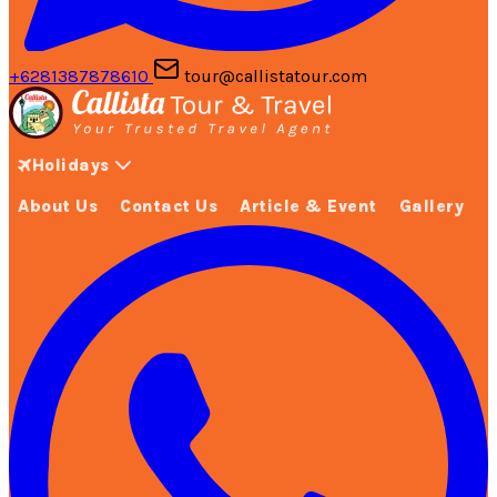
+6281387878610
tour@callistatour.com
Holidays
About Us
Contact Us
Article & Event
Gallery