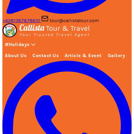
+6281387878610
tour@callistatour.com
Holidays
About Us
Contact Us
Article & Event
Gallery