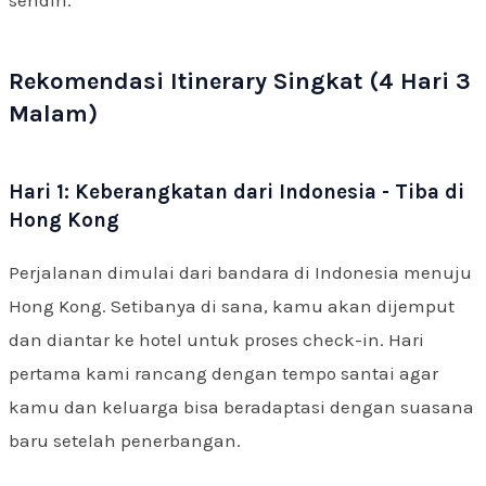
sendiri.
Rekomendasi Itinerary Singkat (4 Hari 3
Malam)
Hari 1: Keberangkatan dari Indonesia - Tiba di
Hong Kong
Perjalanan dimulai dari bandara di Indonesia menuju
Hong Kong. Setibanya di sana, kamu akan dijemput
dan diantar ke hotel untuk proses check-in. Hari
pertama kami rancang dengan tempo santai agar
kamu dan keluarga bisa beradaptasi dengan suasana
baru setelah penerbangan.