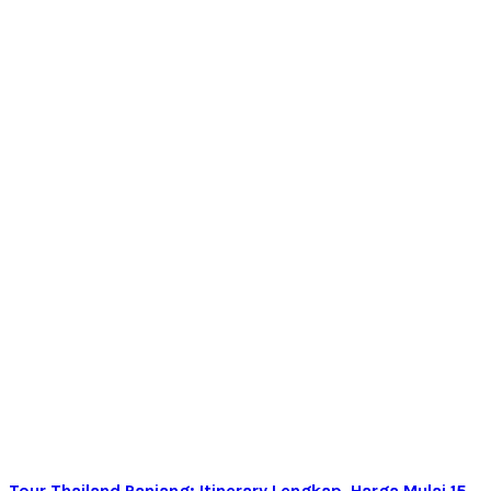
Tour Thailand Panjang: Itinerary Lengkap, Harga Mulai 15