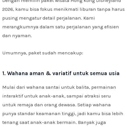
Dengan memilih paket wisata Hong Kong Disneyland
2026, kamu bisa fokus menikmati liburan tanpa harus
pusing mengatur detail perjalanan. Kami
merangkumnya dalam satu perjalanan yang efisien
dan nyaman.
Umumnya, paket sudah mencakup:
1. Wahana aman & variatif untuk semua usia
Mulai dari wahana santai untuk balita, permainan
interaktif untuk anak-anak, sampai atraksi seru
untuk remaja dan orang dewasa. Setiap wahana
punya standar keamanan tinggi, jadi kamu bisa lebih
tenang saat anak-anak bermain. Banyak juga