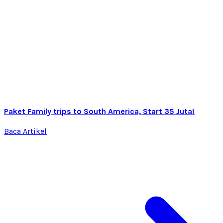
Paket Family trips to South America, Start 35 Juta!
Baca Artikel