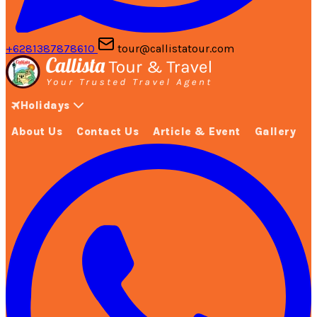
+6281387878610
tour@callistatour.com
Holidays
About Us
Contact Us
Article & Event
Gallery