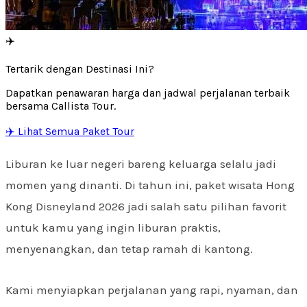
✈️
Tertarik dengan Destinasi Ini?
Dapatkan penawaran harga dan jadwal perjalanan terbaik
bersama Callista Tour.
✈️ Lihat Semua Paket Tour
Liburan ke luar negeri bareng keluarga selalu jadi
momen yang dinanti. Di tahun ini, paket wisata Hong
Kong Disneyland 2026 jadi salah satu pilihan favorit
untuk kamu yang ingin liburan praktis,
menyenangkan, dan tetap ramah di kantong.
Kami menyiapkan perjalanan yang rapi, nyaman, dan