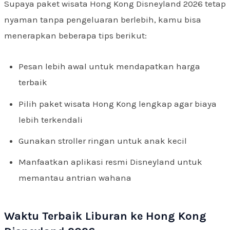
Supaya paket wisata Hong Kong Disneyland 2026 tetap
nyaman tanpa pengeluaran berlebih, kamu bisa
menerapkan beberapa tips berikut:
Pesan lebih awal untuk mendapatkan harga
terbaik
Pilih paket wisata Hong Kong lengkap agar biaya
lebih terkendali
Gunakan stroller ringan untuk anak kecil
Manfaatkan aplikasi resmi Disneyland untuk
memantau antrian wahana
Waktu Terbaik Liburan ke Hong Kong