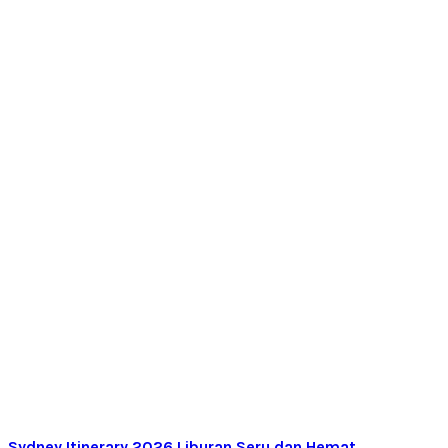
Sydney Itinerary 2026 Liburan Seru dan Hemat