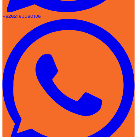
+6282160060138