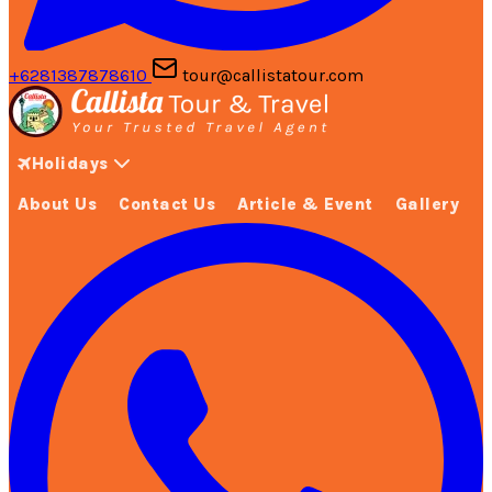
+6281387878610
tour@callistatour.com
Holidays
About Us
Contact Us
Article & Event
Gallery