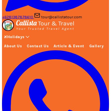
+6281387878610
tour@callistatour.com
Holidays
About Us
Contact Us
Article & Event
Gallery