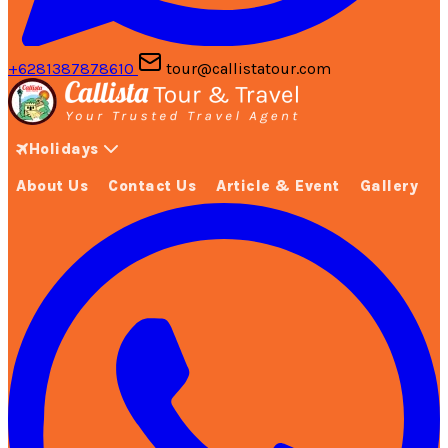
+6281387878610
tour@callistatour.com
Holidays
About Us
Contact Us
Article & Event
Gallery