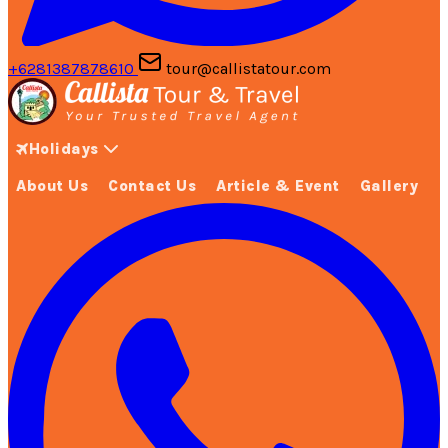
+6281387878610
tour@callistatour.com
Holidays
About Us
Contact Us
Article & Event
Gallery