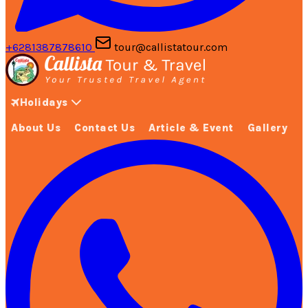
+6281387878610
tour@callistatour.com
Holidays
About Us
Contact Us
Article & Event
Gallery