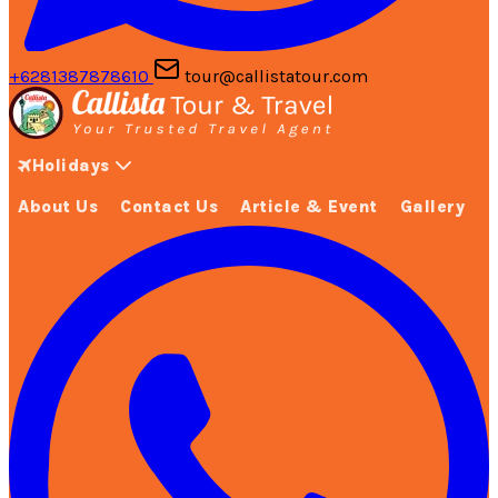
+6281387878610
tour@callistatour.com
Holidays
About Us
Contact Us
Article & Event
Gallery