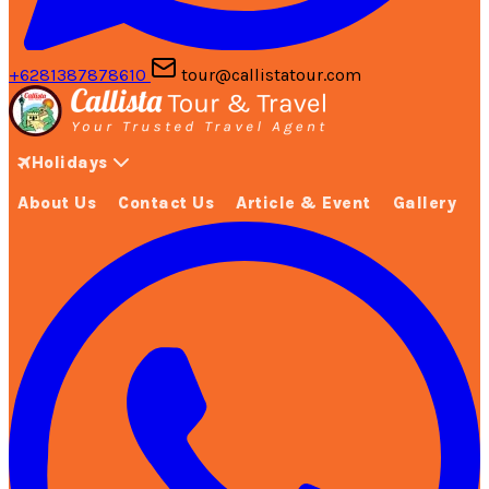
+6281387878610
tour@callistatour.com
Holidays
About Us
Contact Us
Article & Event
Gallery