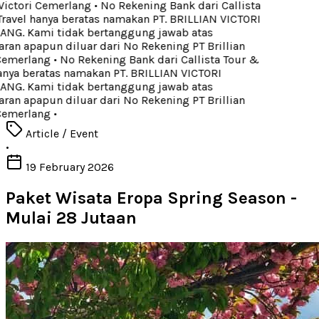
Victori Cemerlang
•
No Rekening Bank dari Callista
ravel hanya beratas namakan PT. BRILLIAN VICTORI
G. Kami tidak bertanggung jawab atas
an apapun diluar dari No Rekening PT Brillian
Cemerlang
•
No Rekening Bank dari Callista Tour &
nya beratas namakan PT. BRILLIAN VICTORI
G. Kami tidak bertanggung jawab atas
an apapun diluar dari No Rekening PT Brillian
Cemerlang
•
Article / Event
•
19 February 2026
Paket Wisata Eropa Spring Season -
Mulai 28 Jutaan