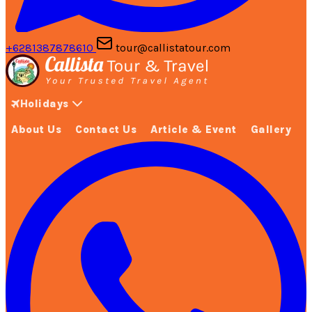
+6281387878610
tour@callistatour.com
Holidays
About Us
Contact Us
Article & Event
Gallery