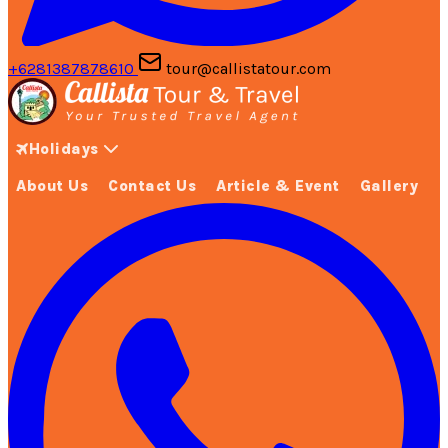
+6281387878610
tour@callistatour.com
Holidays
About Us
Contact Us
Article & Event
Gallery