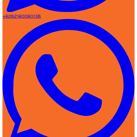
+6282160060138