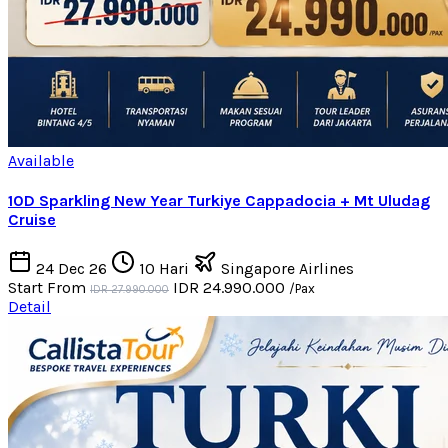
Available
10D Sparkling New Year Turkiye Cappadocia + Mt Uludag
Cruise
24 Dec 26
10 Hari
Singapore Airlines
Start From
IDR 24.990.000
/Pax
IDR 27.990.000
Detail