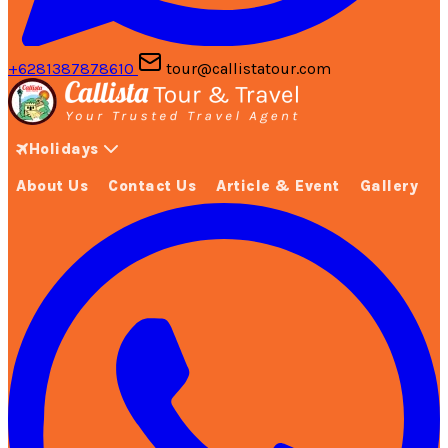
+6281387878610
tour@callistatour.com
Holidays
About Us
Contact Us
Article & Event
Gallery