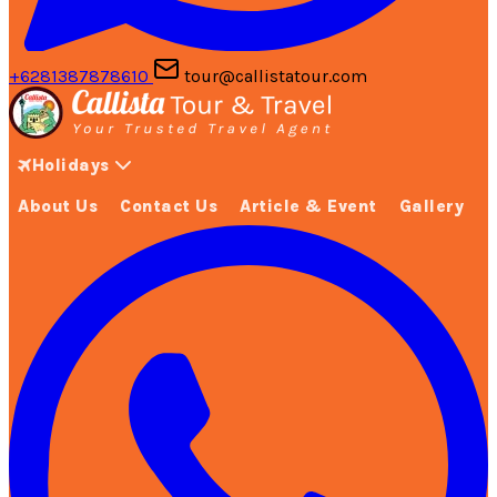
+6281387878610
tour@callistatour.com
Holidays
About Us
Contact Us
Article & Event
Gallery