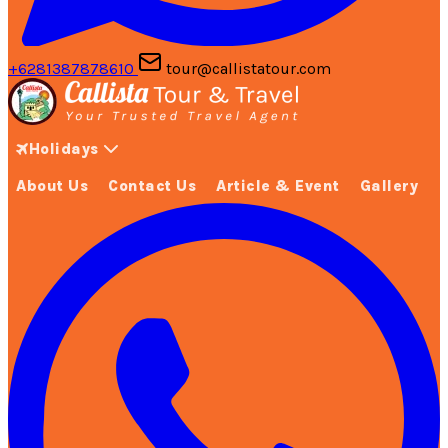
+6281387878610
tour@callistatour.com
Holidays
About Us
Contact Us
Article & Event
Gallery