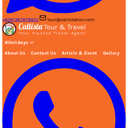
+6281387878610
tour@callistatour.com
Holidays
About Us
Contact Us
Article & Event
Gallery