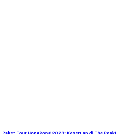
Paket Tour Hongkong 2023: Keseruan di The Peak!