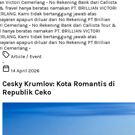
an Victori Cemerlang
•
No Rekening Bank dari Callista
 Travel hanya beratas namakan PT. BRILLIAN VICTORI
LANG. Kami tidak bertanggung jawab atas
aran apapun diluar dari No Rekening PT Brillian
ri Cemerlang
•
No Rekening Bank dari Callista Tour &
 hanya beratas namakan PT. BRILLIAN VICTORI
LANG. Kami tidak bertanggung jawab atas
aran apapun diluar dari No Rekening PT Brillian
ri Cemerlang
•
Article / Event
•
14 April 2026
Cesky Krumlov: Kota Romantis di
Republik Ceko