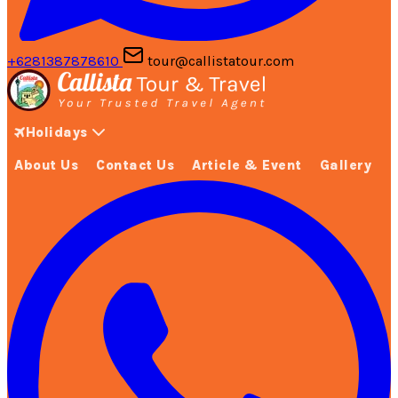
+6281387878610
tour@callistatour.com
Holidays
About Us
Contact Us
Article & Event
Gallery