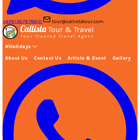
+6281387878610
tour@callistatour.com
Holidays
About Us
Contact Us
Article & Event
Gallery