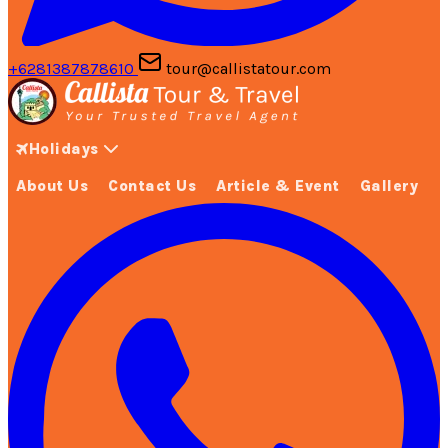
+6281387878610
tour@callistatour.com
Holidays
About Us
Contact Us
Article & Event
Gallery