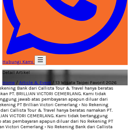
Hubungi Kami
Detail Artikel
Home
/
Article & Event
/
13 Wisata Taipei Favorit 2026
ening Bank dari Callista Tour & Travel hanya beratas
an PT. BRILLIAN VICTORI CEMERLANG. Kami tidak
nggung jawab atas pembayaran apapun diluar dari
ening PT Brillian Victori Cemerlang
•
No Rekening
ari Callista Tour & Travel hanya beratas namakan PT.
IAN VICTORI CEMERLANG. Kami tidak bertanggung
 atas pembayaran apapun diluar dari No Rekening PT
an Victori Cemerlang
•
No Rekening Bank dari Callista