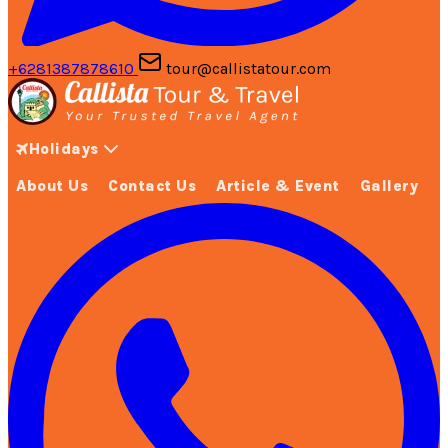
+6281387878610
tour@callistatour.com
Holidays
About Us
Contact Us
Article & Event
Gallery