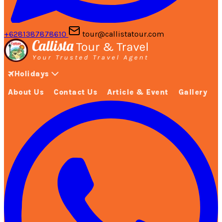
+6281387878610
tour@callistatour.com
Holidays
About Us
Contact Us
Article & Event
Gallery