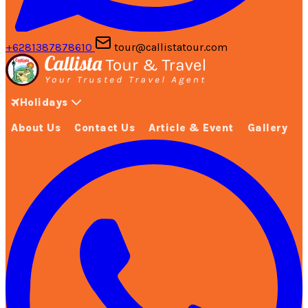
+6281387878610
tour@callistatour.com
Holidays
About Us
Contact Us
Article & Event
Gallery