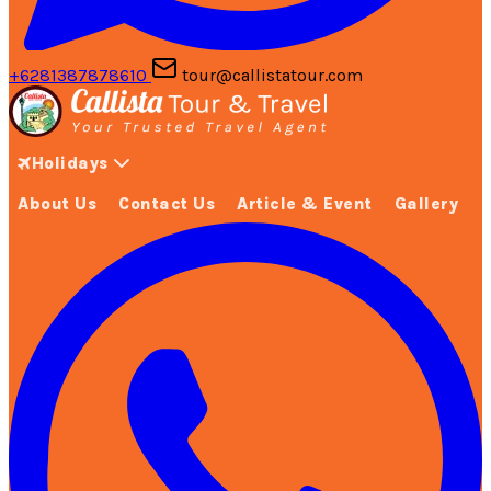
+6281387878610
tour@callistatour.com
Holidays
About Us
Contact Us
Article & Event
Gallery