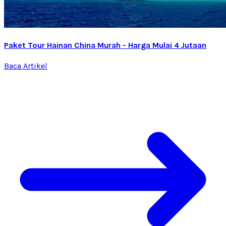
Paket Tour Hainan China Murah - Harga Mulai 4 Jutaan
Baca Artikel