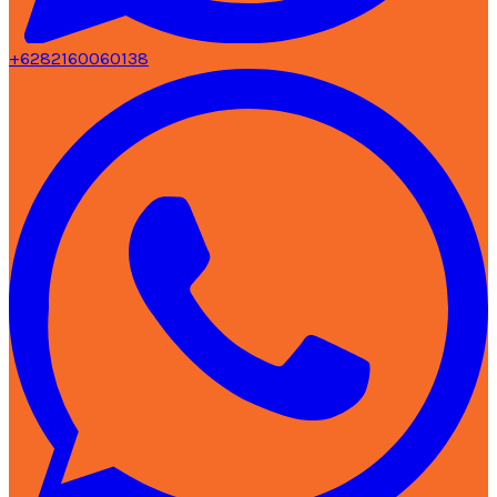
+6282160060138