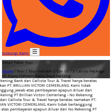
Hubungi Kami
Detail Paket Tour
Home
/
Tour
/
Tour Vietnam 2 Can Go
/
2 Can Go Package
5D Enjoy Vietnam Hanoi Sapa Ha Long
ening Bank dari Callista Tour & Travel hanya beratas
an PT. BRILLIAN VICTORI CEMERLANG. Kami tidak
ggung jawab atas pembayaran apapun diluar dari
ening PT Brillian Victori Cemerlang
•
No Rekening
ari Callista Tour & Travel hanya beratas namakan PT.
IAN VICTORI CEMERLANG. Kami tidak bertanggung
atas pembayaran apapun diluar dari No Rekening PT