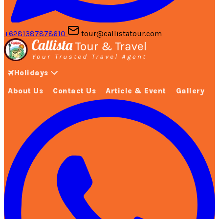
+6281387878610
tour@callistatour.com
Holidays
About Us
Contact Us
Article & Event
Gallery