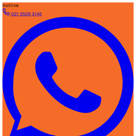
Hotline
021 3529 3145