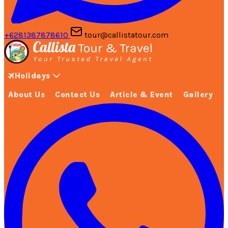
+6281387878610
tour@callistatour.com
Holidays
About Us
Contact Us
Article & Event
Gallery