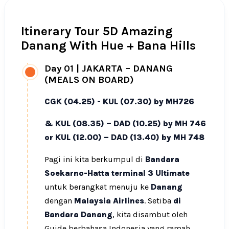
Itinerary Tour 5D Amazing
Danang With Hue + Bana Hills
Day 01
|
JAKARTA – DANANG
(MEALS ON BOARD)
CGK (04.25) - KUL (07.30) by MH726
& KUL (08.35) – DAD (10.25) by MH 746
or KUL (12.00) – DAD (13.40) by MH 748
Pagi ini kita berkumpul di
Bandara
Soekarno-Hatta terminal 3 Ultimate
untuk berangkat menuju ke
Danang
dengan
Malaysia Airlines
. Setiba
di
Bandara Danang
, kita disambut oleh
Guide berbahasa Indonesia yang ramah,