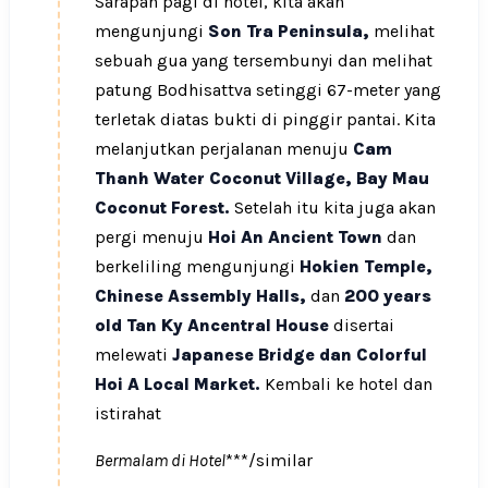
Sarapan pagi di hotel, kita akan
mengunjungi
Son Tra Peninsula,
melihat
sebuah gua yang tersembunyi dan melihat
patung Bodhisattva setinggi 67-meter yang
terletak diatas bukti di pinggir pantai. Kita
melanjutkan perjalanan menuju
Cam
Thanh Water Coconut Village, Bay Mau
Coconut Forest.
Setelah itu kita juga akan
pergi menuju
Hoi An Ancient Town
dan
berkeliling mengunjungi
Hokien Temple,
Chinese Assembly Halls,
dan
200 years
old Tan Ky Ancentral House
disertai
melewati
Japanese Bridge dan Colorful
Hoi A Local Market.
Kembali ke hotel dan
istirahat
Bermalam di Hotel
***/similar