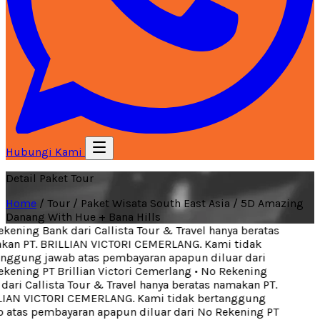
Hubungi Kami
Detail Paket Tour
Home
/
Tour
/
Paket Wisata South East Asia
/
5D Amazing
Danang With Hue + Bana Hills
ening Bank dari Callista Tour & Travel hanya beratas
an PT. BRILLIAN VICTORI CEMERLANG. Kami tidak
nggung jawab atas pembayaran apapun diluar dari
ening PT Brillian Victori Cemerlang
•
No Rekening
ari Callista Tour & Travel hanya beratas namakan PT.
IAN VICTORI CEMERLANG. Kami tidak bertanggung
 atas pembayaran apapun diluar dari No Rekening PT