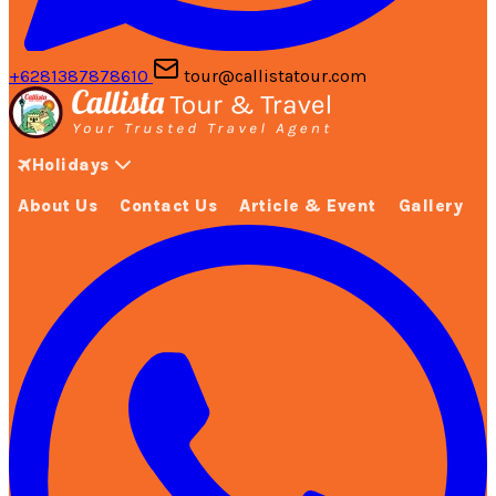
+6281387878610
tour@callistatour.com
Holidays
About Us
Contact Us
Article & Event
Gallery