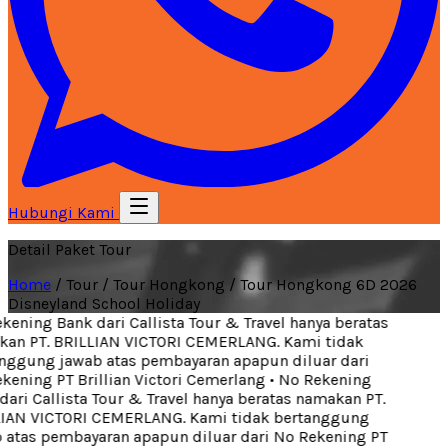
Hubungi Kami
Detail Paket Tour
Home
/
Tour
/
Tour Hongkong
/
Tour Hongkong 6D 2026
Disneyland School Holiday
ening Bank dari Callista Tour & Travel hanya beratas
an PT. BRILLIAN VICTORI CEMERLANG. Kami tidak
ggung jawab atas pembayaran apapun diluar dari
ening PT Brillian Victori Cemerlang
•
No Rekening
ari Callista Tour & Travel hanya beratas namakan PT.
IAN VICTORI CEMERLANG. Kami tidak bertanggung
atas pembayaran apapun diluar dari No Rekening PT