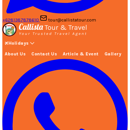
+6281387878610
tour@callistatour.com
Holidays
About Us
Contact Us
Article & Event
Gallery