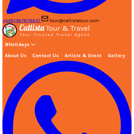
+6281387878610
tour@callistatour.com
Holidays
About Us
Contact Us
Article & Event
Gallery