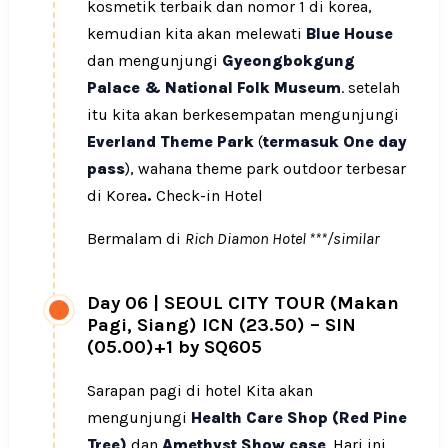
kosmetik terbaik dan nomor 1 di korea,
kemudian kita akan melewati
Blue House
dan mengunjungi
Gyeongbokgung
Palace & National Folk Museum
. setelah
itu kita akan berkesempatan mengunjungi
Everland Theme Park
(
termasuk One day
pass
), wahana theme park outdoor terbesar
di Korea
.
Check-in Hotel
Bermalam di
Rich Diamon Hotel ***/similar
Day 06
|
SEOUL CITY TOUR (Makan
Pagi, Siang) ICN (23.50) – SIN
(05.00)+1 by SQ605
Sarapan pagi di hotel Kita akan
mengunjungi
Health Care Shop (Red Pine
Tree)
dan
Amethyst Show case
. Hari ini