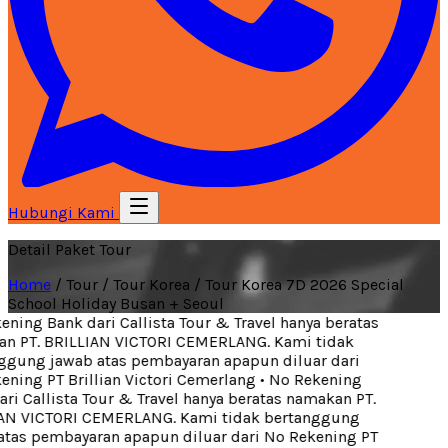
Hubungi Kami
Detail Paket Tour
Home
/
Tour
/
Tour Korea
/
Tour Korea 7D 2026 Special
School Holiday Busan + Seoul
ning Bank dari Callista Tour & Travel hanya beratas
 PT. BRILLIAN VICTORI CEMERLANG. Kami tidak
gung jawab atas pembayaran apapun diluar dari
ning PT Brillian Victori Cemerlang
•
No Rekening
ri Callista Tour & Travel hanya beratas namakan PT.
N VICTORI CEMERLANG. Kami tidak bertanggung
tas pembayaran apapun diluar dari No Rekening PT