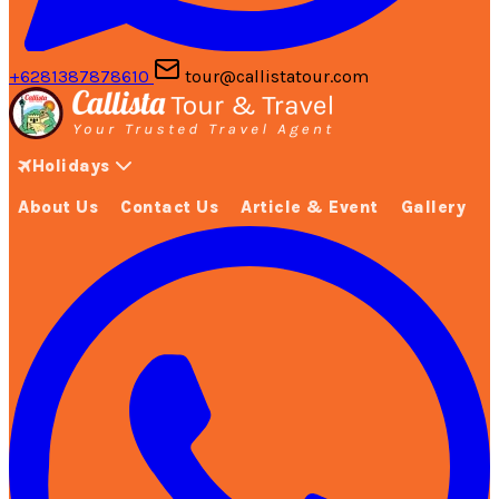
+6281387878610
tour@callistatour.com
Holidays
About Us
Contact Us
Article & Event
Gallery