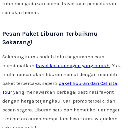
rutin mengadakan promo travel agar pengeluaran
semakin hemat.
Pesan Paket Liburan Terbaikmu
Sekarang!
Sekarang kamu sudah tahu bagaimana cara
mendapatkan
travel ke luar negeri yang murah
. Yuk,
mulai rencanakan liburan hemat dengan memilih
paket terpercaya, seperti
paket liburan dari Callista
Tour
yang menawarkan berbagai destinasi favorit
dengan harga terjangkau. Cari promo terbaik, dan
pesan segera. Liburan seru dan hemat ke luar negeri
kini bukan cuma mimpi, tapi bisa kamu wujudkan
sekarang juga!