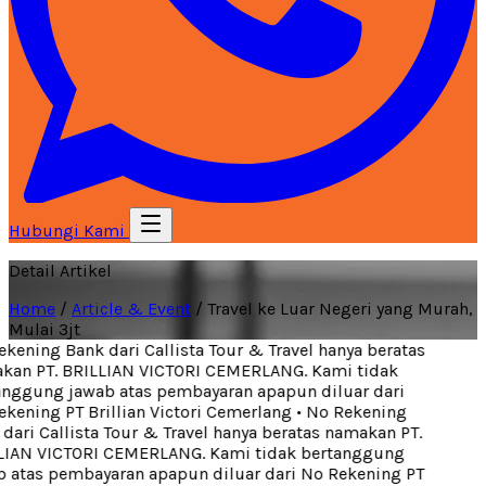
Hubungi Kami
Detail Artikel
Home
/
Article & Event
/
Travel ke Luar Negeri yang Murah,
Mulai 3jt
ening Bank dari Callista Tour & Travel hanya beratas
an PT. BRILLIAN VICTORI CEMERLANG. Kami tidak
nggung jawab atas pembayaran apapun diluar dari
kening PT Brillian Victori Cemerlang
•
No Rekening
ari Callista Tour & Travel hanya beratas namakan PT.
IAN VICTORI CEMERLANG. Kami tidak bertanggung
 atas pembayaran apapun diluar dari No Rekening PT