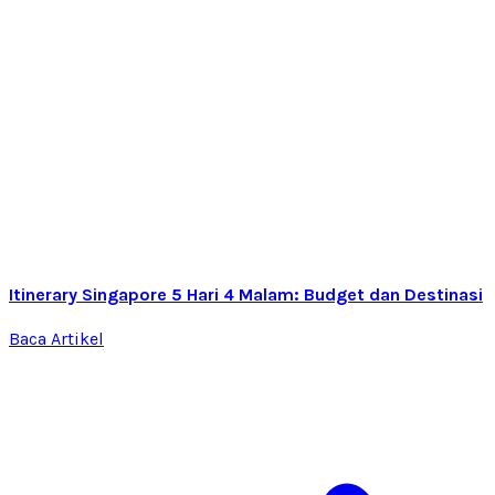
Itinerary Singapore 5 Hari 4 Malam: Budget dan Destinasi
Baca Artikel