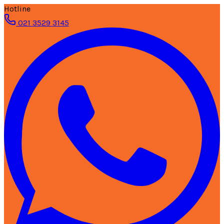
Hotline
021 3529 3145