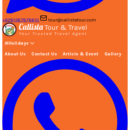
+6281387878610
tour@callistatour.com
Holidays
About Us
Contact Us
Article & Event
Gallery