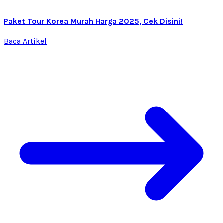
Paket Tour Korea Murah Harga 2025, Cek Disini!
Baca Artikel