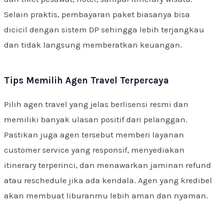
Selain praktis, pembayaran paket biasanya bisa
dicicil dengan sistem DP sehingga lebih terjangkau
dan tidak langsung memberatkan keuangan.
Tips Memilih Agen Travel Terpercaya
Pilih agen travel yang jelas berlisensi resmi dan
memiliki banyak ulasan positif dari pelanggan.
Pastikan juga agen tersebut memberi layanan
customer service yang responsif, menyediakan
itinerary terperinci, dan menawarkan jaminan refund
atau reschedule jika ada kendala. Agen yang kredibel
akan membuat liburanmu lebih aman dan nyaman.