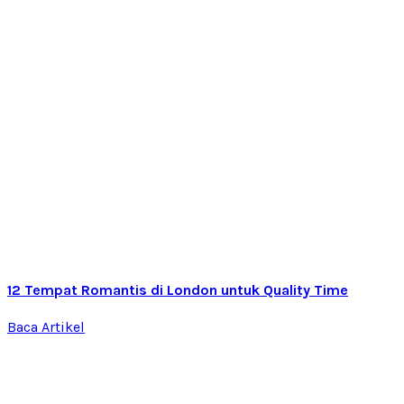
12 Tempat Romantis di London untuk Quality Time
Baca Artikel