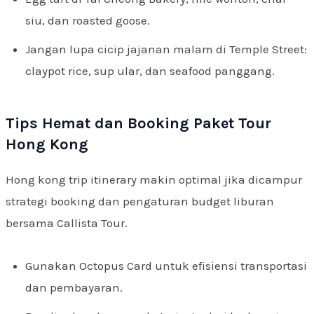
siu, dan roasted goose.
Jangan lupa cicip jajanan malam di Temple Street:
claypot rice, sup ular, dan seafood panggang.
Tips Hemat dan Booking Paket Tour
Hong Kong
Hong kong trip itinerary makin optimal jika dicampur
strategi booking dan pengaturan budget liburan
bersama Callista Tour.
Gunakan Octopus Card untuk efisiensi transportasi
dan pembayaran.