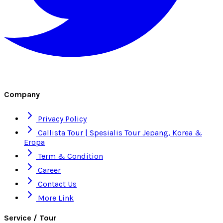
Company
Privacy Policy
Callista Tour | Spesialis Tour Jepang, Korea &
Eropa
Term & Condition
Career
Contact Us
More Link
Service / Tour