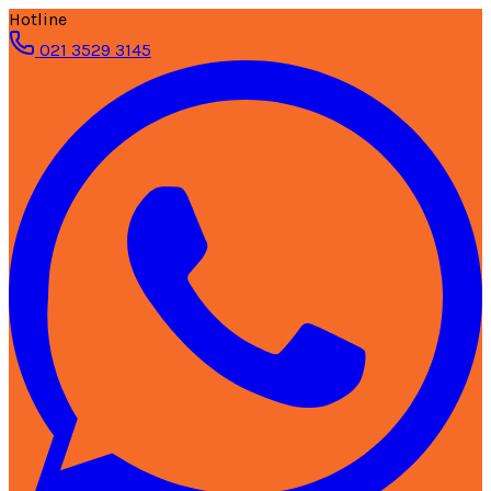
Hotline
021 3529 3145