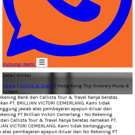
Hubungi Kami
Detail Artikel
Home
/
Article & Event
/
Hong Kong Trip Itinerary Mulai 8
Jutaan!
ening Bank dari Callista Tour & Travel hanya beratas
an PT. BRILLIAN VICTORI CEMERLANG. Kami tidak
nggung jawab atas pembayaran apapun diluar dari
ening PT Brillian Victori Cemerlang
•
No Rekening
ari Callista Tour & Travel hanya beratas namakan PT.
IAN VICTORI CEMERLANG. Kami tidak bertanggung
 atas pembayaran apapun diluar dari No Rekening PT