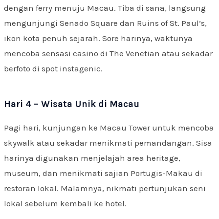
dengan ferry menuju Macau. Tiba di sana, langsung
mengunjungi Senado Square dan Ruins of St. Paul’s,
ikon kota penuh sejarah. Sore harinya, waktunya
mencoba sensasi casino di The Venetian atau sekadar
berfoto di spot instagenic.
Hari 4 – Wisata Unik di Macau
Pagi hari, kunjungan ke Macau Tower untuk mencoba
skywalk atau sekadar menikmati pemandangan. Sisa
harinya digunakan menjelajah area heritage,
museum, dan menikmati sajian Portugis-Makau di
restoran lokal. Malamnya, nikmati pertunjukan seni
lokal sebelum kembali ke hotel.