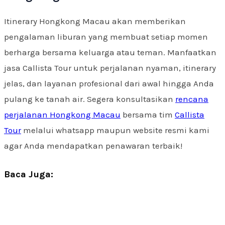
Itinerary Hongkong Macau akan memberikan
pengalaman liburan yang membuat setiap momen
berharga bersama keluarga atau teman. Manfaatkan
jasa Callista Tour untuk perjalanan nyaman, itinerary
jelas, dan layanan profesional dari awal hingga Anda
pulang ke tanah air. Segera konsultasikan
rencana
perjalanan Hongkong Macau
bersama tim
Callista
Tour
melalui whatsapp maupun website resmi kami
agar Anda mendapatkan penawaran terbaik!
Baca Juga: