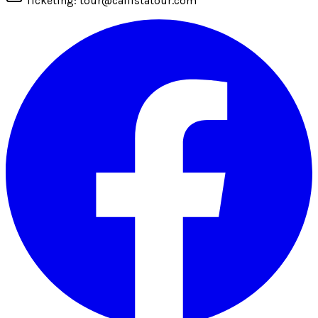
Ticketing: tour@callistatour.com