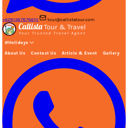
+6281387878610
tour@callistatour.com
Holidays
About Us
Contact Us
Article & Event
Gallery