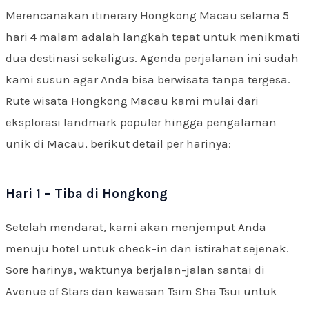
Merencanakan itinerary Hongkong Macau selama 5
hari 4 malam adalah langkah tepat untuk menikmati
dua destinasi sekaligus. Agenda perjalanan ini sudah
kami susun agar Anda bisa berwisata tanpa tergesa.
Rute wisata Hongkong Macau kami mulai dari
eksplorasi landmark populer hingga pengalaman
unik di Macau, berikut detail per harinya:
Hari 1 – Tiba di Hongkong
Setelah mendarat, kami akan menjemput Anda
menuju hotel untuk check-in dan istirahat sejenak.
Sore harinya, waktunya berjalan-jalan santai di
Avenue of Stars dan kawasan Tsim Sha Tsui untuk