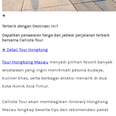
✈️
Tertarik dengan Destinasi Ini?
Dapatkan penawaran harga dan jadwal perjalanan terbaik
bersama Callista Tour.
✈️ Detail Tour Hongkong
Tour Hongkong Macau
menjadi pilihan favorit banyak
wisatawan yang ingin menikmati pesona budaya,
kuliner khas, serta berbagai atraksi menarik di dua
kota ikonik Asia Timur.
Callista Tour akan membagikan itinerary Hongkong
Macau lengkap beserta tips dan rekomendasi paket