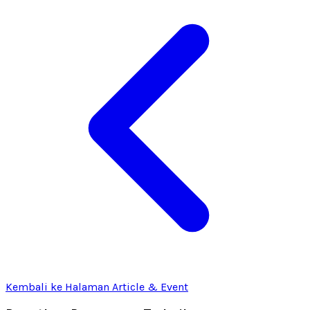
Kembali ke Halaman Article & Event