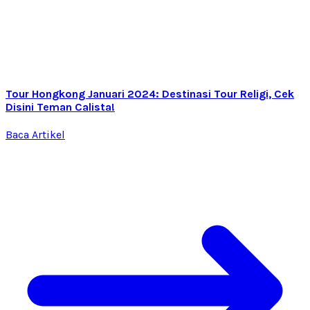
Tour Hongkong Januari 2024: Destinasi Tour Religi, Cek
Disini Teman Calista!
Baca Artikel