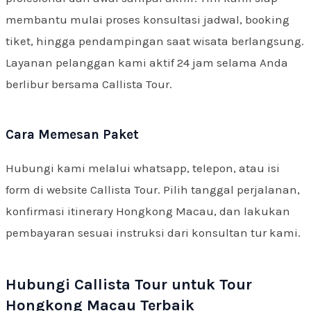
membantu mulai proses konsultasi jadwal, booking
tiket, hingga pendampingan saat wisata berlangsung.
Layanan pelanggan kami aktif 24 jam selama Anda
berlibur bersama Callista Tour.
Cara Memesan Paket
Hubungi kami melalui whatsapp, telepon, atau isi
form di website Callista Tour. Pilih tanggal perjalanan,
konfirmasi itinerary Hongkong Macau, dan lakukan
pembayaran sesuai instruksi dari konsultan tur kami.
Hubungi Callista Tour untuk Tour
Hongkong Macau Terbaik