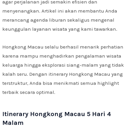
agar perjalanan jadi semakin efisien dan
menyenangkan. Artikel ini akan membantu Anda
merancang agenda liburan sekaligus mengenal
keunggulan layanan wisata yang kami tawarkan.
Hongkong Macau selalu berhasil menarik perhatian
karena mampu menghadirkan pengalaman wisata
keluarga hingga eksplorasi siang-malam yang tidak
kalah seru. Dengan itinerary Hongkong Macau yang
terstruktur, Anda bisa menikmati semua highlight
terbaik secara optimal.
Itinerary Hongkong Macau 5 Hari 4
Malam