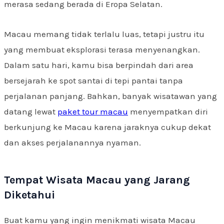
merasa sedang berada di Eropa Selatan.
Macau memang tidak terlalu luas, tetapi justru itu
yang membuat eksplorasi terasa menyenangkan.
Dalam satu hari, kamu bisa berpindah dari area
bersejarah ke spot santai di tepi pantai tanpa
perjalanan panjang. Bahkan, banyak wisatawan yang
datang lewat
paket tour macau
menyempatkan diri
berkunjung ke Macau karena jaraknya cukup dekat
dan akses perjalanannya nyaman.
Tempat Wisata Macau yang Jarang
Diketahui
Buat kamu yang ingin menikmati wisata Macau