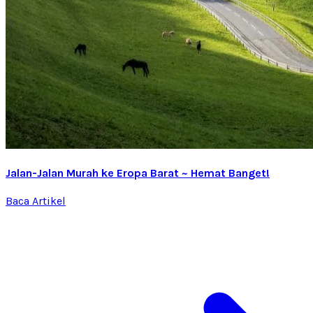
Jalan-Jalan Murah ke Eropa Barat ~ Hemat Banget!
Baca Artikel