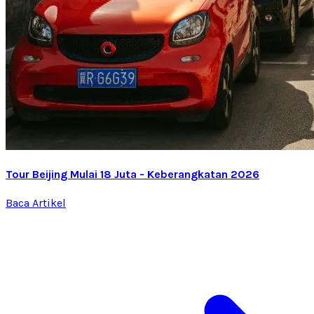
Tour Beijing Mulai 18 Juta - Keberangkatan 2026
Baca Artikel