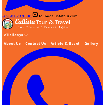
+6281387878610
tour@callistatour.com
Holidays
About Us
Contact Us
Article & Event
Gallery