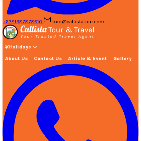
+6281387878610
tour@callistatour.com
Holidays
About Us
Contact Us
Article & Event
Gallery