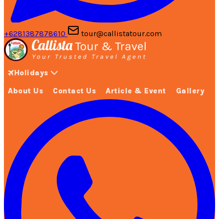
+6281387878610
tour@callistatour.com
Holidays
About Us
Contact Us
Article & Event
Gallery