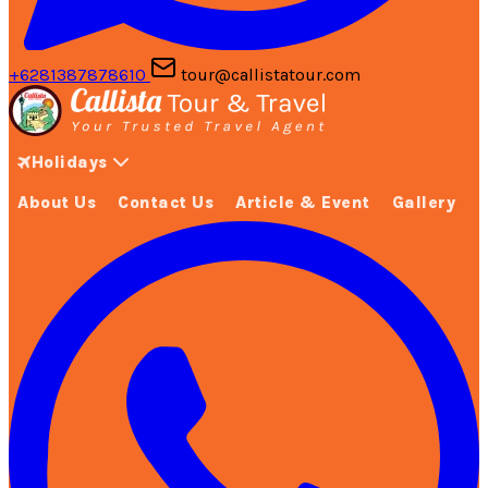
+6281387878610
tour@callistatour.com
Holidays
About Us
Contact Us
Article & Event
Gallery