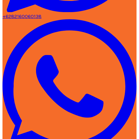
+6282160060138