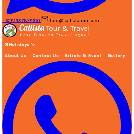
+6281387878610
tour@callistatour.com
Holidays
About Us
Contact Us
Article & Event
Gallery