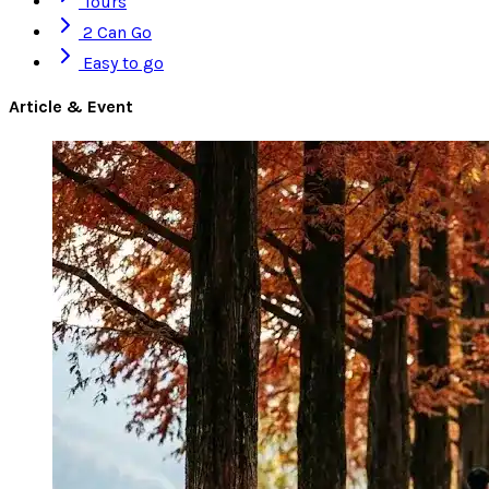
Tours
2 Can Go
Easy to go
Article & Event