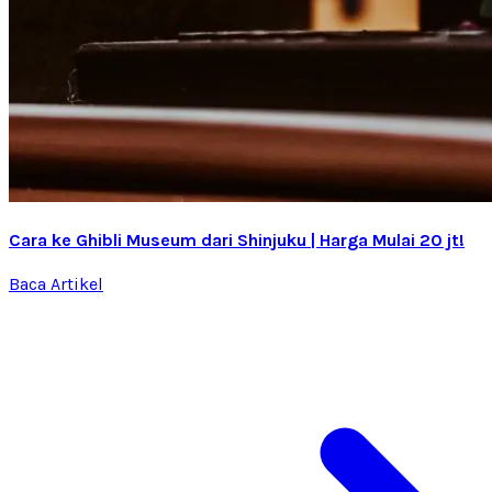
Cara ke Ghibli Museum dari Shinjuku | Harga Mulai 20 jt!
Baca Artikel