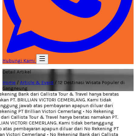
Hubungi Kami
Detail Artikel
Home
/
Article & Event
/
12 Destinasi Wisata Populer di
Gangneung
ening Bank dari Callista Tour & Travel hanya beratas
an PT. BRILLIAN VICTORI CEMERLANG. Kami tidak
nggung jawab atas pembayaran apapun diluar dari
kening PT Brillian Victori Cemerlang
•
No Rekening
ari Callista Tour & Travel hanya beratas namakan PT.
IAN VICTORI CEMERLANG. Kami tidak bertanggung
 atas pembayaran apapun diluar dari No Rekening PT
an Victori Cemerlang
•
No Rekening Bank dari Callista