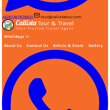
+6281387878610
tour@callistatour.com
Holidays
About Us
Contact Us
Article & Event
Gallery