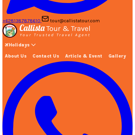
+6281387878610
tour@callistatour.com
Holidays
About Us
Contact Us
Article & Event
Gallery