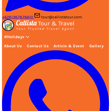
+6281387878610
tour@callistatour.com
Holidays
About Us
Contact Us
Article & Event
Gallery