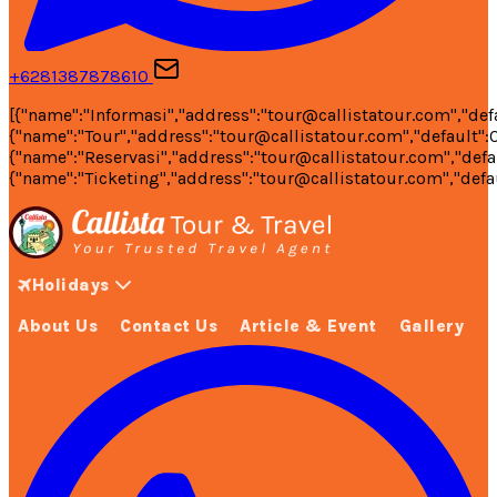
+6281387878610
[{"name":"Informasi","address":"tour@callistatour.com","defa
{"name":"Tour","address":"tour@callistatour.com","default":0
{"name":"Reservasi","address":"tour@callistatour.com","defau
{"name":"Ticketing","address":"tour@callistatour.com","defau
Holidays
About Us
Contact Us
Article & Event
Gallery