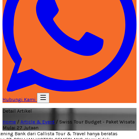
Hubungi Kami
Detail Artikel
Home
/
Article & Event
/
Swiss Tour Budget - Paket Wisata
Mulai 27 Jutaan
ning Bank dari Callista Tour & Travel hanya beratas