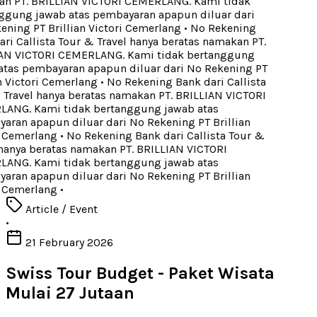
 PT. BRILLIAN VICTORI CEMERLANG. Kami tidak
gung jawab atas pembayaran apapun diluar dari
ning PT Brillian Victori Cemerlang
•
No Rekening
ri Callista Tour & Travel hanya beratas namakan PT.
N VICTORI CEMERLANG. Kami tidak bertanggung
tas pembayaran apapun diluar dari No Rekening PT
n Victori Cemerlang
•
No Rekening Bank dari Callista
Travel hanya beratas namakan PT. BRILLIAN VICTORI
NG. Kami tidak bertanggung jawab atas
ran apapun diluar dari No Rekening PT Brillian
 Cemerlang
•
No Rekening Bank dari Callista Tour &
hanya beratas namakan PT. BRILLIAN VICTORI
NG. Kami tidak bertanggung jawab atas
ran apapun diluar dari No Rekening PT Brillian
 Cemerlang
•
Article / Event
•
21 February 2026
Swiss Tour Budget - Paket Wisata
Mulai 27 Jutaan