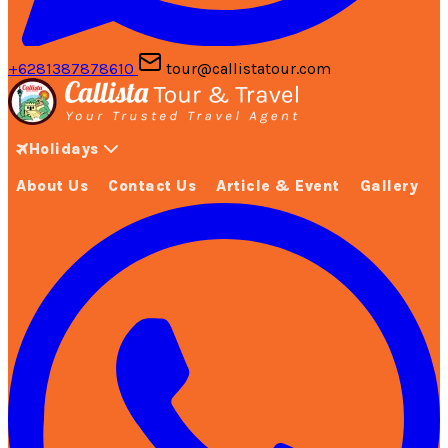
+6281387878610
tour@callistatour.com
Holidays
About Us
Contact Us
Article & Event
Gallery