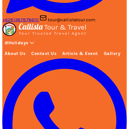
+6281387878610
tour@callistatour.com
Holidays
About Us
Contact Us
Article & Event
Gallery