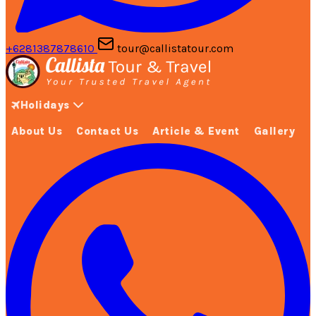
+6281387878610
tour@callistatour.com
Holidays
About Us
Contact Us
Article & Event
Gallery