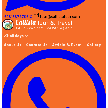
+6281387878610
tour@callistatour.com
Holidays
About Us
Contact Us
Article & Event
Gallery