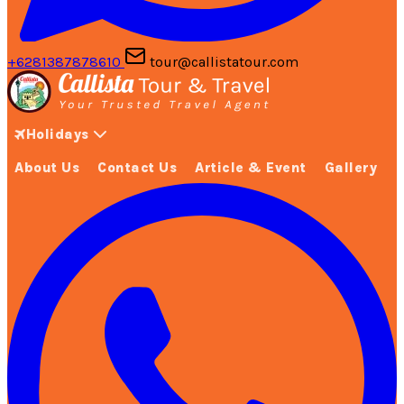
+6281387878610
tour@callistatour.com
Holidays
About Us
Contact Us
Article & Event
Gallery