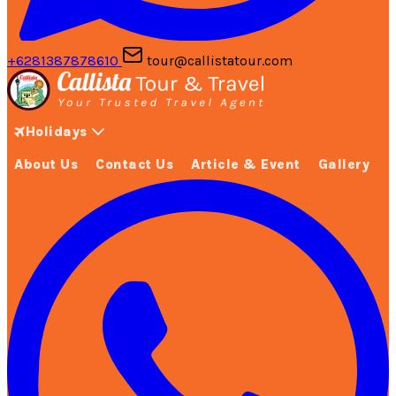
+6281387878610
tour@callistatour.com
Holidays
About Us
Contact Us
Article & Event
Gallery