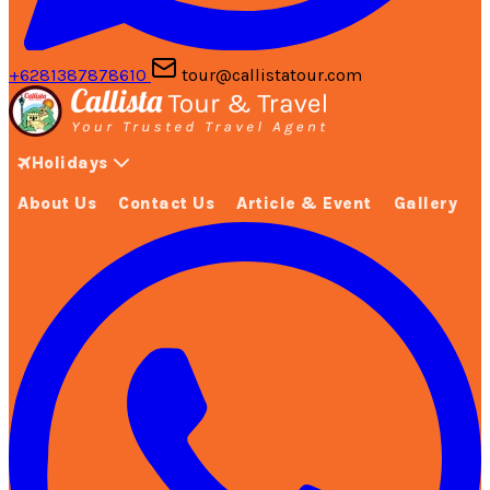
+6281387878610
tour@callistatour.com
Holidays
About Us
Contact Us
Article & Event
Gallery