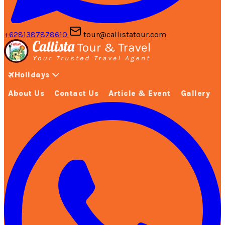
+6281387878610
tour@callistatour.com
Holidays
About Us
Contact Us
Article & Event
Gallery